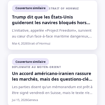
une demande de commentaire
Couverture similaire
STRAIT OF HORMUZ
Trump dit que les États-Unis
guideront les navires bloqués hors
du détroit d'Hormuz, l'Iran met en
L’initiative, appelée «Project Freedom», survient
garde contre toute intervention
au cœur d’un face‑à‑face maritime dangereux,
perturbe les livraisons d’énergie et laisse des
Mai 4, 2026
Strait of Hormuz
questions sans réponse sur la façon dont la
Marine déplacerait les navires en toute sécurité
Couverture similaire
DIPLOMATIE AU MOYEN-ORIENT
Un accord américano-iranien rassure
les marchés, mais des questions-clés
persistent
Les parties disent qu’un mémorandum est prêt à
être signé vendredi en Suisse, mais le texte n’est
pas publié, le détroit d’Hormuz n’est pas encore
Jui 15, 2026
Geneva
totalement rouvert et Israël n’en fait pas partie