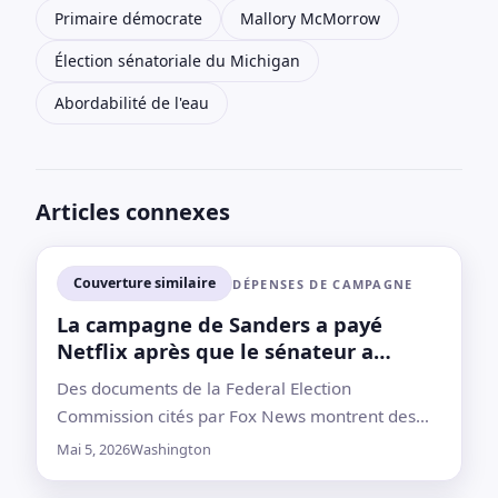
Primaire démocrate
Mallory McMorrow
Élection sénatoriale du Michigan
Abordabilité de l'eau
Articles connexes
Couverture similaire
DÉPENSES DE CAMPAGNE
La campagne de Sanders a payé
Netflix après que le sénateur a
critiqué la fiscalité de l’entreprise
Des documents de la Federal Election
Commission cités par Fox News montrent des
paiements mensuels pour un abonnement de
Mai 5, 2026
Washington
janvier à mars; la campagne n’a pas répondu à