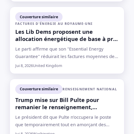
Couverture similaire
FACTURES D'ÉNERGIE AU ROYAUME-UNI
Les Lib Dems proposent une
allocation énergétique de base à prix
réduit pour tous les ménages
Le parti affirme que son "Essential Energy
Guarantee" réduirait les factures moyennes de
£100 par an, avec des économies plus
Jui 8, 2026
United Kingdom
importantes pour les plus nécessiteux
Couverture similaire
RENSEIGNEMENT NATIONAL
Trump mise sur Bill Pulte pour
remanier le renseignement,
déclenchant une bataille sur ses
Le président dit que Pulte n’occupera le poste
qualifications
que temporairement tout en amorçant des
réductions au bureau du directeur du
Jui 8, 2026
Washington