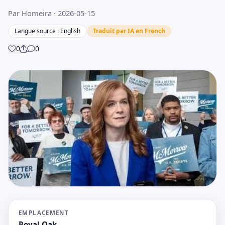
Par Homeira
· 2026-05-15
Langue source : English
Traduit par IA en French
0
0
Partager
EMPLACEMENT
Royal Oak