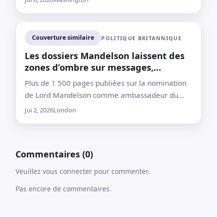
renseignement, mais des parlementaires des
deux partis s’interrogent sur son manque
d’expérience en sécurité nationale
Couverture similaire
POLITIQUE BRITANNIQUE
Les dossiers Mandelson laissent des
zones d’ombre sur messages,
vérifications et Epstein
Plus de 1 500 pages publiées sur la nomination
de Lord Mandelson comme ambassadeur du
Royaume‑Uni aux États‑Unis, mais des
Jui 2, 2026
London
documents et réponses essentiels restent inédits
Commentaires (0)
Veuillez vous connecter pour commenter.
Pas encore de commentaires.